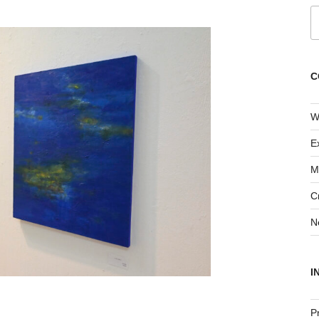
索
C
W
E
M
Cr
N
I
Pr