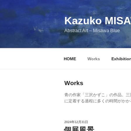
コ
ン
テ
Kazuko MIS
ン
Abstract Art – Misawa Blue
ツ
へ
ス
キ
HOME
Works
Exhibitio
ッ
プ
Works
青の作家「三沢かずこ」の作品。三
に定着する過程に多くの時間がかか
投
2024年12月31日
稿
個展風景
日: