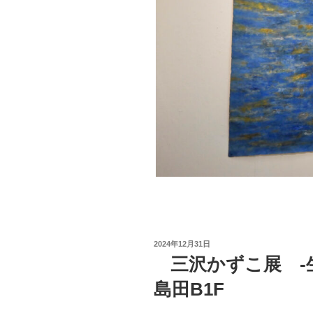
投
2024年12月31日
稿
三沢かずこ展 -生き
日:
島田B1F