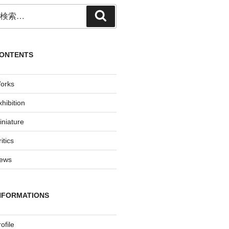
検
検
:
索
ONTENTS
orks
xhibition
iniature
itics
ews
NFORMATIONS
ofile