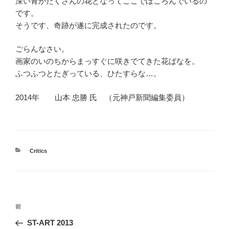
深い青がたくさんの花となってここでほころんでいるの
です。
そうです、奇跡が遂に完成されたのです。
ごらんなさい。
画家のいのちからまっすぐに咲きでてきた花ばなを。
ふつふつとたぎっている、ひたすらな…。
2014年 山本 忠勝 氏 （元神戸新聞編集委員）
カ
Critics
テ
ゴ
リ
ー
投
前
前
稿
の
ST-ART 2013