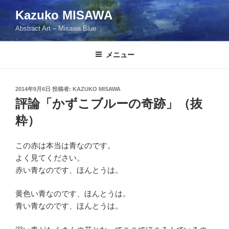
コ
Kazuko MISAWA
ン
Abstract Art – Misawa Blue
テ
ン
ツ
メニュー
へ
ス
投
2014年9月6日
投稿者:
KAZUKO MISAWA
キ
稿
評論「かずこブルーの奇跡」（抜
ッ
日:
プ
粋）
この赤は本当は青なのです。
よく見てください。
赤い青なのです、ほんとうは。
黄色い青なのです、ほんとうは。
青い青なのです、ほんとうは。