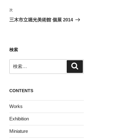
ナ
投
ビ
稿
次
次
ゲ
の
三木市立堀光美術館 個展 2014
投
ー
稿
シ
ョ
検索
ン
検
検
索
索:
CONTENTS
Works
Exhibition
Miniature