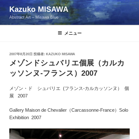
コ
Kazuko MISAWA
ン
Abstract Art – Misawa Blue
テ
ン
ツ
メニュー
へ
ス
投
2007年8月20日
投稿者:
KAZUKO MISAWA
キ
稿
メゾンドシュバリエ個展（カルカ
ッ
日:
プ
ッソンヌ-フランス）2007
メゾン・ド シュバリエ (フランス-カルカッソンヌ） 個
展 2007
Gallery Maison de Chevalier（Carcassonne-France）Solo
Exhibition 2007