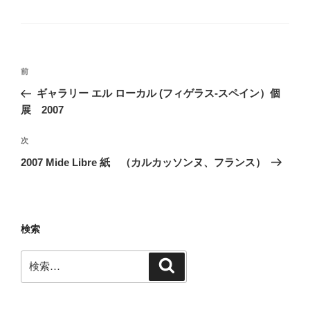
テ
ゴ
リ
ー
投
前
前
稿
の
ギャラリー エル ローカル (フィゲラス-スペイン）個
ナ
投
展 2007
ビ
稿
ゲ
次
次
の
ー
2007 Mide Libre 紙 （カルカッソンヌ、フランス）
投
シ
稿
ョ
ン
検索
検
検
索
索: