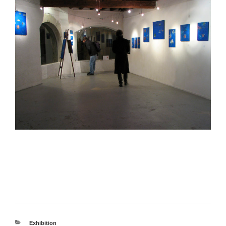
カ
Exhibition